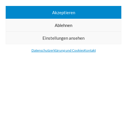
Digital Großformatdruck
Akzeptieren
Bestellen Sie gedruckte Werbemittel online für Ihr Unternehmen. Wir
Ablehnen
drucken: Banner, Stoffe, Folien, Fahnen, Strandfahnen, Poster, Etiketten
und Aufkleber. Wir liefern unsere Druckprodukte Deutschland,
Einstellungen ansehen
Österreich und die meisten Länder der Europäischen Union.
Datenschutzerklärung und Cookies
Kontakt
KATEGORIEN
NÜTZLICHE LINKS
KÜRZLICHE POSTS