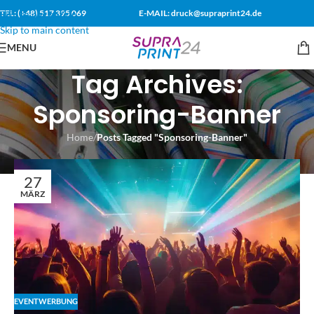
TEL: (+48) 517 395 069
E-MAIL: druck@supraprint24.de
Skip to navigation
Skip to main content
MENU
Tag Archives:
Sponsoring-Banner
Home
/
Posts Tagged "Sponsoring-Banner"
27
MÄRZ
EVENTWERBUNG