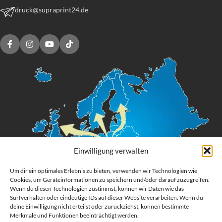
druck@supraprint24.de
Einwilligung verwalten
Um dir ein optimales Erlebnis zu bieten, verwenden wir Technologien wie
Cookies, um Geräteinformationen zu speichern und/oder darauf zuzugreifen.
Wenn du diesen Technologien zustimmst, können wir Daten wie das
Surfverhalten oder eindeutige IDs auf dieser Website verarbeiten. Wenn du
deine Einwilligung nicht erteilst oder zurückziehst, können bestimmte
Merkmale und Funktionen beeinträchtigt werden.