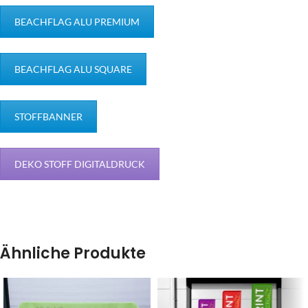
BEACHFLAG ALU PREMIUM
BEACHFLAG ALU SQUARE
STOFFBANNER
DEKO STOFF DIGITALDRUCK
Ähnliche Produkte