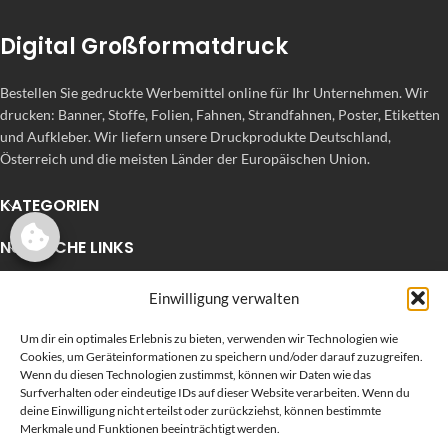
Digital Großformatdruck
Bestellen Sie gedruckte Werbemittel online für Ihr Unternehmen. Wir
drucken: Banner, Stoffe, Folien, Fahnen, Strandfahnen, Poster, Etiketten
und Aufkleber. Wir liefern unsere Druckprodukte Deutschland,
Österreich und die meisten Länder der Europäischen Union.
KATEGORIEN
NÜTZLICHE LINKS
KÜRZLICHE POSTS
Einwilligung verwalten
Um dir ein optimales Erlebnis zu bieten, verwenden wir Technologien wie
Cookies, um Geräteinformationen zu speichern und/oder darauf zuzugreifen.
Wenn du diesen Technologien zustimmst, können wir Daten wie das
Surfverhalten oder eindeutige IDs auf dieser Website verarbeiten. Wenn du
deine Einwilligung nicht erteilst oder zurückziehst, können bestimmte
Merkmale und Funktionen beeinträchtigt werden.