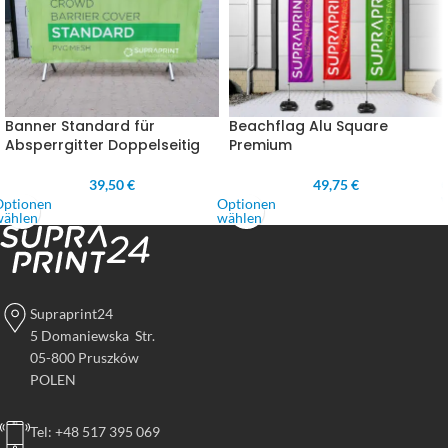
Banner Standard für
Beachflag Alu Square
Absperrgitter Doppelseitig
Premium
39,50 €
49,75 €
Optionen
Optionen
wählen
wählen
Supraprint24
5 Domaniewska Str.
05-800 Pruszków
POLEN
Tel: +48 517 395 069