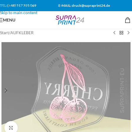
TEL: (+48) 517 395 069
E-MAIL: druck@supraprint24.de
Skip to navigation
Skip to main content
MENU
Start
/
AUFKLEBER
Click to enlarge