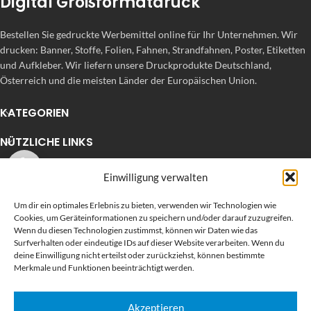
Digital Großformatdruck
Bestellen Sie gedruckte Werbemittel online für Ihr Unternehmen. Wir
drucken: Banner, Stoffe, Folien, Fahnen, Strandfahnen, Poster, Etiketten
und Aufkleber. Wir liefern unsere Druckprodukte Deutschland,
Österreich und die meisten Länder der Europäischen Union.
KATEGORIEN
NÜTZLICHE LINKS
KÜRZLICHE POSTS
Einwilligung verwalten
Um dir ein optimales Erlebnis zu bieten, verwenden wir Technologien wie
Cookies, um Geräteinformationen zu speichern und/oder darauf zuzugreifen.
Wenn du diesen Technologien zustimmst, können wir Daten wie das
Surfverhalten oder eindeutige IDs auf dieser Website verarbeiten. Wenn du
deine Einwilligung nicht erteilst oder zurückziehst, können bestimmte
Merkmale und Funktionen beeinträchtigt werden.
Akzeptieren