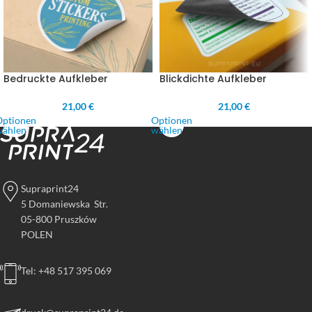
Bedruckte Aufkleber
Blickdichte Aufkleber
21,00 €
21,00 €
Optionen
Optionen
wählen
wählen
Supraprint24
5 Domaniewska Str.
05-800 Pruszków
POLEN
Tel: +48 517 395 069