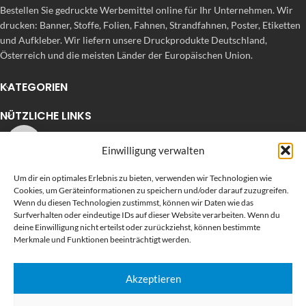
Bestellen Sie gedruckte Werbemittel online für Ihr Unternehmen. Wir
drucken: Banner, Stoffe, Folien, Fahnen, Strandfahnen, Poster, Etiketten
und Aufkleber. Wir liefern unsere Druckprodukte Deutschland,
Österreich und die meisten Länder der Europäischen Union.
KATEGORIEN
NÜTZLICHE LINKS
KÜRZLICHE POSTS
Einwilligung verwalten
Um dir ein optimales Erlebnis zu bieten, verwenden wir Technologien wie
Cookies, um Geräteinformationen zu speichern und/oder darauf zuzugreifen.
Wenn du diesen Technologien zustimmst, können wir Daten wie das
Surfverhalten oder eindeutige IDs auf dieser Website verarbeiten. Wenn du
deine Einwilligung nicht erteilst oder zurückziehst, können bestimmte
Merkmale und Funktionen beeinträchtigt werden.
Akzeptieren
BEWERTEN SIE UNS AUF GOOGLE