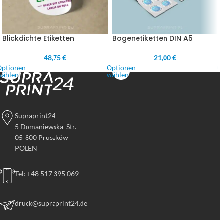
Blickdichte Etiketten
Bogenetiketten DIN A5
48,75 €
21,00 €
Optionen
Optionen
wählen
wählen
Supraprint24
5 Domaniewska Str.
05-800 Pruszków
POLEN
Tel: +48 517 395 069
druck@supraprint24.de