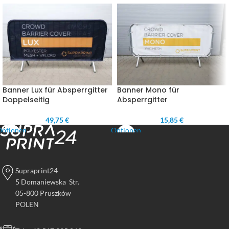
Banner Lux für Absperrgitter
Banner Mono für
Doppelseitig
Absperrgitter
49,75 €
15,85 €
Optionen
Optionen
wählen
wählen
Supraprint24
5 Domaniewska Str.
05-800 Pruszków
POLEN