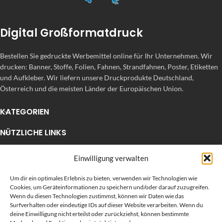
Digital Großformatdruck
Bestellen Sie gedruckte Werbemittel online für Ihr Unternehmen. Wir
drucken: Banner, Stoffe, Folien, Fahnen, Strandfahnen, Poster, Etiketten
und Aufkleber. Wir liefern unsere Druckprodukte Deutschland,
Österreich und die meisten Länder der Europäischen Union.
KATEGORIEN
NÜTZLICHE LINKS
KÜRZLICHE POSTS
Einwilligung verwalten
Um dir ein optimales Erlebnis zu bieten, verwenden wir Technologien wie
Cookies, um Geräteinformationen zu speichern und/oder darauf zuzugreifen.
Wenn du diesen Technologien zustimmst, können wir Daten wie das
Surfverhalten oder eindeutige IDs auf dieser Website verarbeiten. Wenn du
deine Einwilligung nicht erteilst oder zurückziehst, können bestimmte