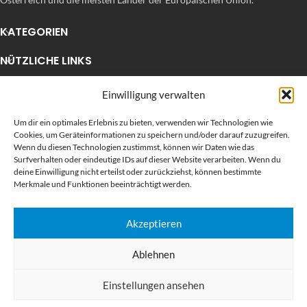
KATEGORIEN
NÜTZLICHE LINKS
KÜRZLICHE POSTS
Einwilligung verwalten
Um dir ein optimales Erlebnis zu bieten, verwenden wir Technologien wie
Cookies, um Geräteinformationen zu speichern und/oder darauf zuzugreifen.
Wenn du diesen Technologien zustimmst, können wir Daten wie das
Surfverhalten oder eindeutige IDs auf dieser Website verarbeiten. Wenn du
deine Einwilligung nicht erteilst oder zurückziehst, können bestimmte
Merkmale und Funktionen beeinträchtigt werden.
Akzeptieren
BEWERTEN SIE UNS AUF GOOGLE
Ablehnen
SUPRAPRINT24
DIGITAL & GROSSFORMATDRUCK ONLINE
Einstellungen ansehen