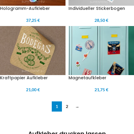
Hologramm-Aufkleber
Individueller Stickerbogen
37,25 €
28,50 €
Kraftpapier Aufkleber
Magnetaufkleber
21,00 €
21,75 €
1
2
→
Aufkleber drucken lassen