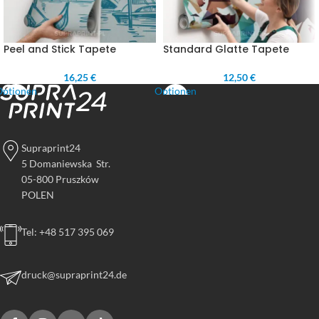
Peel and Stick Tapete
Standard Glatte Tapete
16,25 €
12,50 €
Optionen
Optionen
wählen
wählen
Supraprint24
5 Domaniewska Str.
05-800 Pruszków
POLEN
Tel: +48 517 395 069
druck@supraprint24.de