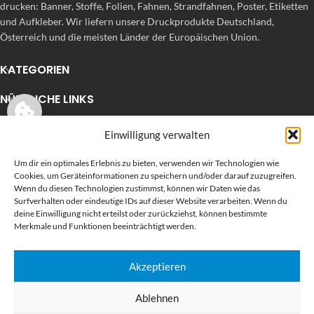
drucken: Banner, Stoffe, Folien, Fahnen, Strandfahnen, Poster, Etiketten
und Aufkleber. Wir liefern unsere Druckprodukte Deutschland,
Österreich und die meisten Länder der Europäischen Union.
KATEGORIEN
NÜTZLICHE LINKS
KÜRZLICHE POSTS
Einwilligung verwalten
Um dir ein optimales Erlebnis zu bieten, verwenden wir Technologien wie
Cookies, um Geräteinformationen zu speichern und/oder darauf zuzugreifen.
Wenn du diesen Technologien zustimmst, können wir Daten wie das
Surfverhalten oder eindeutige IDs auf dieser Website verarbeiten. Wenn du
deine Einwilligung nicht erteilst oder zurückziehst, können bestimmte
Merkmale und Funktionen beeinträchtigt werden.
Akzeptieren
BEWERTEN SIE UNS AUF GOOGLE
Ablehnen