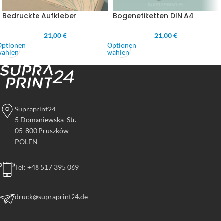
Bedruckte Aufkleber
Bogenetiketten DIN A4
21,00 €
21,00 €
Optionen
Optionen
wählen
wählen
Supraprint24
5 Domaniewska Str.
05-800 Pruszków
POLEN
Tel: +48 517 395 069
druck@supraprint24.de