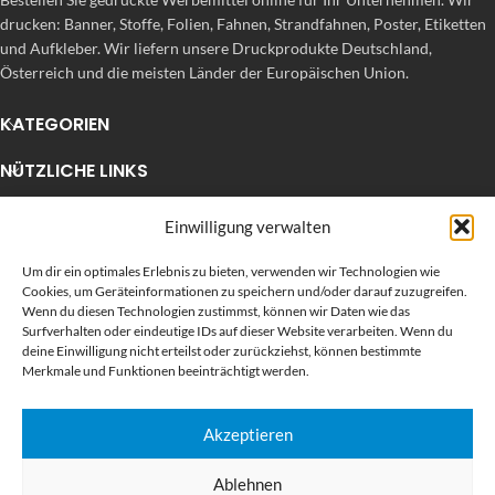
drucken: Banner, Stoffe, Folien, Fahnen, Strandfahnen, Poster, Etiketten
und Aufkleber. Wir liefern unsere Druckprodukte Deutschland,
Österreich und die meisten Länder der Europäischen Union.
KATEGORIEN
NÜTZLICHE LINKS
KÜRZLICHE POSTS
Einwilligung verwalten
Um dir ein optimales Erlebnis zu bieten, verwenden wir Technologien wie
Cookies, um Geräteinformationen zu speichern und/oder darauf zuzugreifen.
Wenn du diesen Technologien zustimmst, können wir Daten wie das
Surfverhalten oder eindeutige IDs auf dieser Website verarbeiten. Wenn du
deine Einwilligung nicht erteilst oder zurückziehst, können bestimmte
Merkmale und Funktionen beeinträchtigt werden.
Akzeptieren
BEWERTEN SIE UNS AUF GOOGLE
Ablehnen