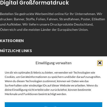
Digital Großformatdruck
Bestellen Sie gedruckte Werbemittel online für Ihr Unternehmen. Wir
drucken: Banner, Stoffe, Folien, Fahnen, Strandfahnen, Poster, Etiketten
und Aufkleber. Wir liefern unsere Druckprodukte Deutschland,
Österreich und die meisten Länder der Europäischen Union.
KATEGORIEN
NÜTZLICHE LINKS
KÜRZLICHE POSTS
Einwilligung verwalten
Um dir ein optimales Erlebnis zu bieten, verwenden wir Technologien wie
Cookies, um Geräteinformationen zu speichern und/oder darauf zuzugreifen.
Wenn du diesen Technologien zustimmst, können wir Daten wie das
Surfverhalten oder eindeutige IDs auf dieser Website verarbeiten. Wenn du
deine Einwilligung nicht erteilst oder zurückziehst, können bestimmte
Merkmale und Funktionen beeinträchtigt werden.