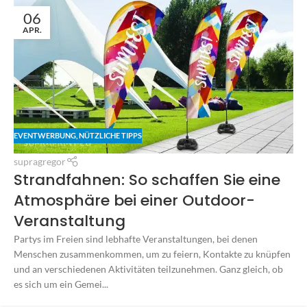
06
APR.
EVENTWERBUNG
,
NÜTZLICHE TIPPS
supragregor
Strandfahnen: So schaffen Sie eine
Atmosphäre bei einer Outdoor-
Veranstaltung
Partys im Freien sind lebhafte Veranstaltungen, bei denen
Menschen zusammenkommen, um zu feiern, Kontakte zu knüpfen
und an verschiedenen Aktivitäten teilzunehmen. Ganz gleich, ob
es sich um ein Gemei...