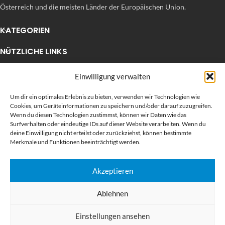
Österreich und die meisten Länder der Europäischen Union.
KATEGORIEN
NÜTZLICHE LINKS
KÜRZLICHE POSTS
Einwilligung verwalten
Um dir ein optimales Erlebnis zu bieten, verwenden wir Technologien wie
Cookies, um Geräteinformationen zu speichern und/oder darauf zuzugreifen.
Wenn du diesen Technologien zustimmst, können wir Daten wie das
Surfverhalten oder eindeutige IDs auf dieser Website verarbeiten. Wenn du
deine Einwilligung nicht erteilst oder zurückziehst, können bestimmte
Merkmale und Funktionen beeinträchtigt werden.
Akzeptieren
BEWERTEN SIE UNS AUF GOOGLE
Ablehnen
SUPRAPRINT24
DIGITAL & GROSSFORMATDRUCK ONLINE
Einstellungen ansehen