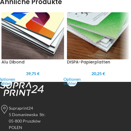
Ähnliche Produkte
DISPA-Papierplatten
Alu Dibond
20,25 €
39,75 €
Optionen
Optionen
wählen
wählen
Supraprint24
5 Domaniewska Str.
05-800 Pruszków
POLEN