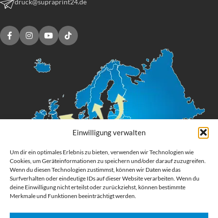
druck@supraprint24.de
Einwilligung verwalten
Um dir ein optimales Erlebnis zu bieten, verwenden wir Technologien wie
Cookies, um Geräteinformationen zu speichern und/oder darauf zuzugreifen.
Wenn du diesen Technologien zustimmst, können wir Daten wie das
Surfverhalten oder eindeutige IDs auf dieser Website verarbeiten. Wenn du
deine Einwilligung nicht erteilst oder zurückziehst, können bestimmte
Merkmale und Funktionen beeinträchtigt werden.