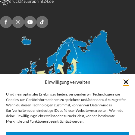
druck@supraprint24.de
Einwilligung verwalten
Um dir ein optimales Erlebnis zu bieten, verwenden wir Technologien wie
Cookies, um Geräteinformationen zu speichern und/oder darauf zuzugreifen.
Wenn du diesen Technologien zustimmst, können wir Daten wie das
Surfverhalten oder eindeutige IDs auf dieser Website verarbeiten. Wenn du
deine Einwilligung nicht erteilst oder zurückziehst, können bestimmte
Merkmale und Funktionen beeinträchtigt werden.