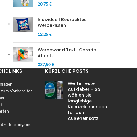
20,75 €
Individuell Bedrucktes
Werbekissen
12,25 €
Werbewand Textil Gerade
Atlantis
337,50 €
CHE LINKS
KÜRZLICHE POSTS
Wetterfeste
hladen
Aufkleber – So
 zum Vorbereiten
wählen Sie
ken
langlebige
rt
Kennzeichnungen
arten
für den
Außeneinsatz
utzerklärung und