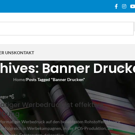
ER UNS
KONTAKT
hives: Banner Druc
Home
/
Posts Tagged "Banner Drucken"
regor
tiger Werbedruck ist effektive
rbung
ormatiger Werbedruck auf den beliebtesten Rohstoffen. Unsere
erfolgreich in Werbekampagnen, in der POS-Produktion, als
lemente, Fototapeten, dekorative...