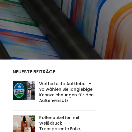
AUSSENWERBUNG
(2)
DIGITAL DRUCKEREI
(8)
DRUCKTECHNOLOGIEN
(2)
EVENTWERBUNG
(4)
NÜTZLICHE TIPPS
(3)
WERBEGEGENSTÄNDE
(2)
WERBESYSTEME
(1)
NEUESTE BEITRÄGE
Wetterfeste Aufkleber –
So wählen Sie langlebige
Kennzeichnungen für den
Außeneinsatz
Rollenetiketten mit
Weißdruck –
Transparente Folie,