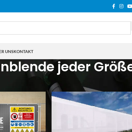
ER UNS
KONTAKT
nblende jeder Größ
lagwortet mit „Zaunblende jeder Größe“
Show
9
12