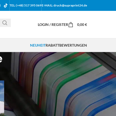
TEL: (+48) 517 395 069
E-MAIL: druck@supraprint24.de
LOGIN / REGISTER
0,00
€
NEUHEIT
RABATT
BEWERTUNGEN
e
18
24