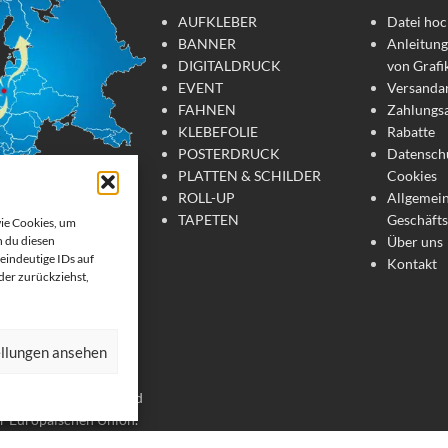
AUFKLEBER
Datei hoc
BANNER
Anleitung
DIGITALDRUCK
von Grafi
EVENT
Versanda
FAHNEN
Zahlungs
KLEBEFOLIE
Rabatte
POSTERDRUCK
Datensch
PLATTEN & SCHILDER
Cookies
ROLL-UP
Allgemei
TAPETEN
Geschäft
wie Cookies, um
Über uns
 du diesen
tdruck
eindeutige IDs auf
Kontakt
oder zurückziehst,
te Werbemittel online
 Wir drucken: Banner,
ellungen ansehen
, Strandfahnen, Poster,
er. Wir liefern unsere
chland, Österreich und
er Europäischen Union.