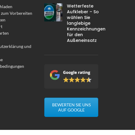
Wetterfeste
hladen
Aufkleber – So
 zum Vorbereiten
wählen Sie
ken
langlebige
rt
Kennzeichnungen
arten
für den
Außeneinsatz
utzerklärung und
ne
sbedingungen
BEWERTEN SIE UNS
AUF GOOGLE