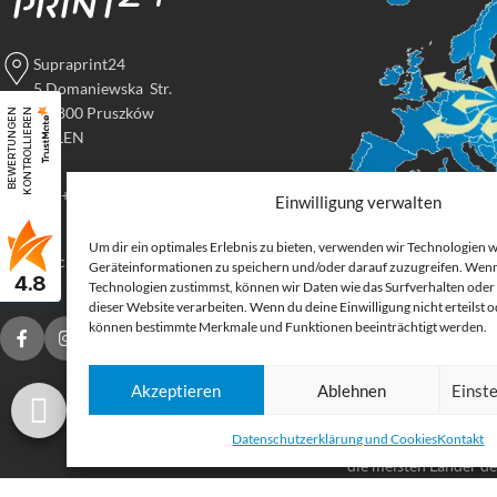
Supraprint24
5 Domaniewska Str.
05-800 Pruszków
B
E
W
E
R
T
U
N
G
E
N
K
O
N
T
R
O
L
L
I
E
R
E
N
POLEN
Tel: +48 517 395 069
Einwilligung verwalten
Um dir ein optimales Erlebnis zu bieten, verwenden wir Technologien 
Digital
druck@supraprint24.de
Geräteinformationen zu speichern und/oder darauf zuzugreifen. Wenn
4.8
Großforma
Technologien zustimmst, können wir Daten wie das Surfverhalten oder 
dieser Website verarbeiten. Wenn du deine Einwilligung nicht erteilst 
können bestimmte Merkmale und Funktionen beeinträchtigt werden.
Bestellen Sie gedruck
für Ihr Unternehmen.
Akzeptieren
Ablehnen
Einst
Stoffe, Folien, Fahnen
Etiketten und Aufkleb
Datenschutzerklärung und Cookies
Kontakt
Druckprodukte Deuts
die meisten Länder d