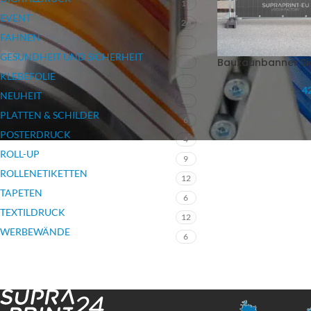
17
EVENT
26
FAHNEN
7
GESUNDHEIT UND SICHERHEIT
Bauzaunbanner Si
3
KLEBEFOLIE
12
42
NEUHEIT
12
PLATTEN & SCHILDER
6
POSTERDRUCK
4
ROLL-UP
9
ROLLENETIKETTEN
12
TAPETEN
6
TEXTILDRUCK
12
WERBEWÄNDE
6