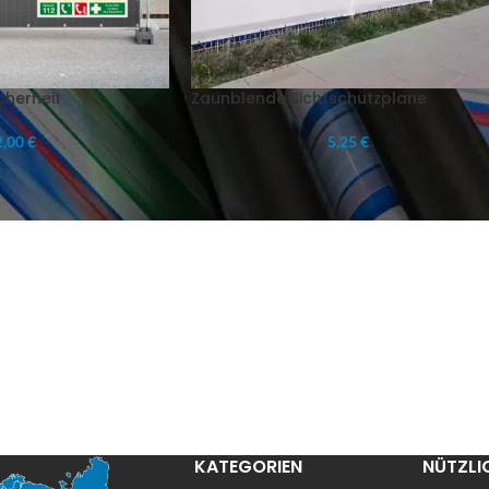
cherheit
Zaunblende Sichtschutzplane
,00 €
5,25 €
KATEGORIEN
NÜTZLI