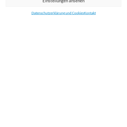
Einstellungen ansehen
Bestellen Sie gedruckte Werbemittel online für Ihr Unternehmen. Wir
drucken: Banner, Stoffe, Folien, Fahnen, Strandfahnen, Poster, Etiketten
Datenschutzerklärung und Cookies
Kontakt
und Aufkleber. Wir liefern unsere Druckprodukte Deutschland,
Österreich und die meisten Länder der Europäischen Union.
KATEGORIEN
NÜTZLICHE LINKS
KÜRZLICHE POSTS
BEWERTEN SIE UNS AUF GOOGLE