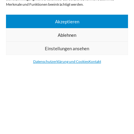
Merkmale und Funktionen beeinträchtigt werden.
Digital Großformatdruck
Akzeptieren
Bestellen Sie gedruckte Werbemittel online für Ihr Unternehmen. Wir
drucken: Banner, Stoffe, Folien, Fahnen, Strandfahnen, Poster, Etiketten
Ablehnen
und Aufkleber. Wir liefern unsere Druckprodukte Deutschland,
Österreich und die meisten Länder der Europäischen Union.
Einstellungen ansehen
KATEGORIEN
Datenschutzerklärung und Cookies
Kontakt
NÜTZLICHE LINKS
KÜRZLICHE POSTS