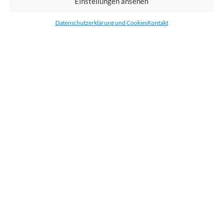
Einstellungen ansehen
Bestellen Sie gedruckte Werbemittel online für Ihr Unternehmen. Wir
drucken: Banner, Stoffe, Folien, Fahnen, Strandfahnen, Poster, Etiketten
Datenschutzerklärung und Cookies
Kontakt
und Aufkleber. Wir liefern unsere Druckprodukte Deutschland,
Österreich und die meisten Länder der Europäischen Union.
KATEGORIEN
NÜTZLICHE LINKS
KÜRZLICHE POSTS
BEWERTEN SIE UNS AUF GOOGLE