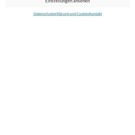
Einstellungen ansehen
Bestellen Sie gedruckte Werbemittel online für Ihr Unternehmen. Wir
drucken: Banner, Stoffe, Folien, Fahnen, Strandfahnen, Poster, Etiketten
Datenschutzerklärung und Cookies
Kontakt
und Aufkleber. Wir liefern unsere Druckprodukte Deutschland,
Österreich und die meisten Länder der Europäischen Union.
KATEGORIEN
NÜTZLICHE LINKS
KÜRZLICHE POSTS
BEWERTEN SIE UNS AUF GOOGLE