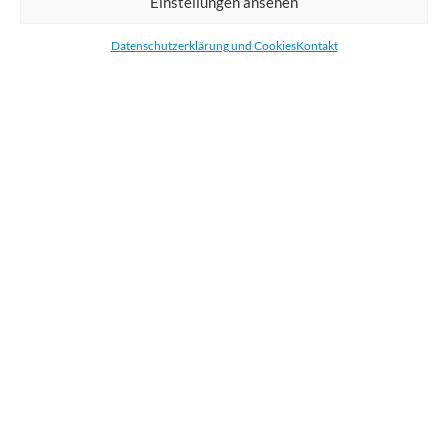
Einstellungen ansehen
Bestellen Sie gedruckte Werbemittel online für Ihr Unternehmen. Wir
drucken: Banner, Stoffe, Folien, Fahnen, Strandfahnen, Poster, Etiketten
Datenschutzerklärung und Cookies
Kontakt
und Aufkleber. Wir liefern unsere Druckprodukte Deutschland,
Österreich und die meisten Länder der Europäischen Union.
KATEGORIEN
NÜTZLICHE LINKS
KÜRZLICHE POSTS
BEWERTEN SIE UNS AUF GOOGLE