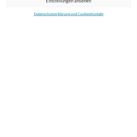
Einstellungen ansehen
Bestellen Sie gedruckte Werbemittel online für Ihr Unternehmen. Wir
drucken: Banner, Stoffe, Folien, Fahnen, Strandfahnen, Poster, Etiketten
Datenschutzerklärung und Cookies
Kontakt
und Aufkleber. Wir liefern unsere Druckprodukte Deutschland,
Österreich und die meisten Länder der Europäischen Union.
KATEGORIEN
NÜTZLICHE LINKS
KÜRZLICHE POSTS
BEWERTEN SIE UNS AUF GOOGLE