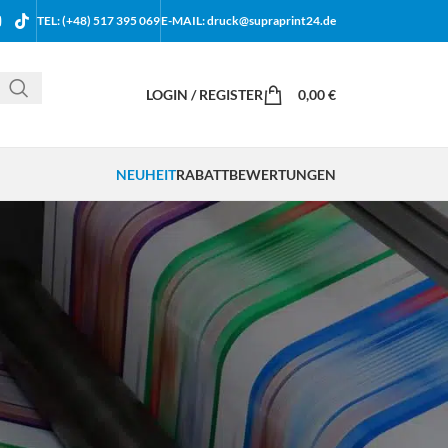
TEL: (+48) 517 395 069
E-MAIL: druck@supraprint24.de
LOGIN / REGISTER
0,00
€
NEUHEIT
RABATT
BEWERTUNGEN
18
24