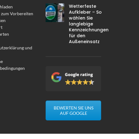
Wetterfeste
hladen
Aufkleber – So
 zum Vorbereiten
wählen Sie
ken
langlebige
rt
Kennzeichnungen
arten
für den
Außeneinsatz
utzerklärung und
ne
sbedingungen
BEWERTEN SIE UNS
AUF GOOGLE