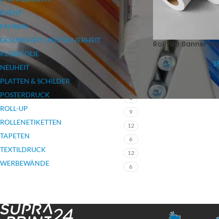
17
EVENT
26
FAHNEN
7
GESUNDHEIT UND SICHERHEIT
Roll-up Banner N
3
KLEBEFOLIE
12
18
NEUHEIT
12
PLATTEN & SCHILDER
6
POSTERDRUCK
4
ROLL-UP
9
ROLLENETIKETTEN
12
TAPETEN
6
TEXTILDRUCK
12
WERBEWÄNDE
6