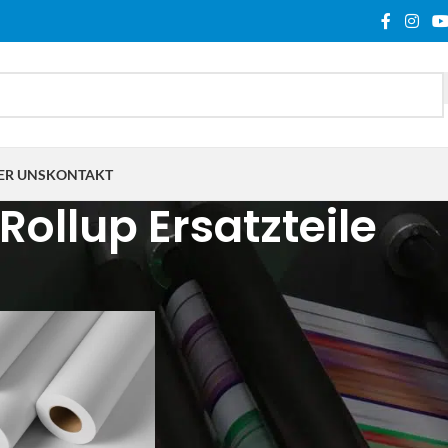
ER UNS
KONTAKT
Rollup Ersatzteile
lagwortet mit „Rollup Ersatzteile“
Show
9
12