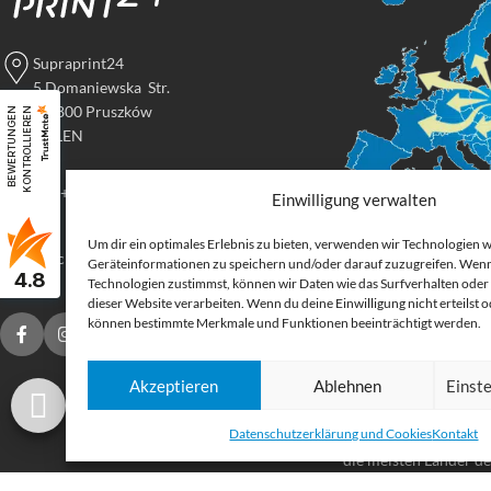
Supraprint24
5 Domaniewska Str.
05-800 Pruszków
B
E
W
E
R
T
U
N
G
E
N
K
O
N
T
R
O
L
L
I
E
R
E
N
POLEN
Tel: +48 517 395 069
Einwilligung verwalten
Um dir ein optimales Erlebnis zu bieten, verwenden wir Technologien 
Digital
druck@supraprint24.de
Geräteinformationen zu speichern und/oder darauf zuzugreifen. Wenn
4.8
Großforma
Technologien zustimmst, können wir Daten wie das Surfverhalten oder 
dieser Website verarbeiten. Wenn du deine Einwilligung nicht erteilst 
können bestimmte Merkmale und Funktionen beeinträchtigt werden.
Bestellen Sie gedruck
für Ihr Unternehmen.
Akzeptieren
Ablehnen
Einst
Stoffe, Folien, Fahnen
Etiketten und Aufkleb
Datenschutzerklärung und Cookies
Kontakt
Druckprodukte Deuts
die meisten Länder d