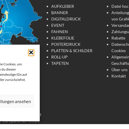
AUFKLEBER
Datei hoc
BANNER
Anleitung
DIGITALDRUCK
von Grafi
EVENT
Versanda
FAHNEN
Zahlungs
KLEBEFOLIE
Rabatte
POSTERDRUCK
Datensch
PLATTEN & SCHILDER
Cookies
ROLL-UP
Allgemei
TAPETEN
Geschäft
wie Cookies, um
Über uns
 du diesen
tdruck
eindeutige IDs auf
Kontakt
oder zurückziehst,
te Werbemittel online
 Wir drucken: Banner,
ellungen ansehen
, Strandfahnen, Poster,
er. Wir liefern unsere
chland, Österreich und
er Europäischen Union.