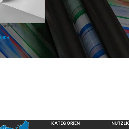
achdruck
,40 €
KATEGORIEN
NÜTZLI