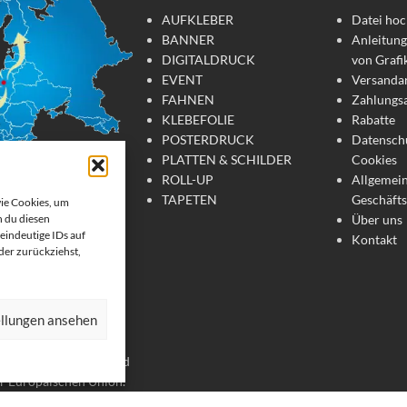
AUFKLEBER
Datei hoc
BANNER
Anleitung
DIGITALDRUCK
von Grafi
EVENT
Versanda
FAHNEN
Zahlungs
KLEBEFOLIE
Rabatte
POSTERDRUCK
Datensch
PLATTEN & SCHILDER
Cookies
ROLL-UP
Allgemei
TAPETEN
Geschäft
wie Cookies, um
Über uns
 du diesen
tdruck
eindeutige IDs auf
Kontakt
oder zurückziehst,
te Werbemittel online
 Wir drucken: Banner,
ellungen ansehen
, Strandfahnen, Poster,
er. Wir liefern unsere
chland, Österreich und
er Europäischen Union.