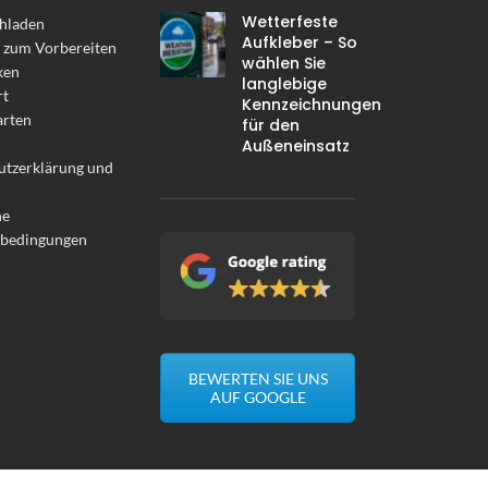
Wetterfeste
hladen
Aufkleber – So
 zum Vorbereiten
wählen Sie
ken
langlebige
rt
Kennzeichnungen
arten
für den
Außeneinsatz
utzerklärung und
ne
sbedingungen
BEWERTEN SIE UNS
AUF GOOGLE