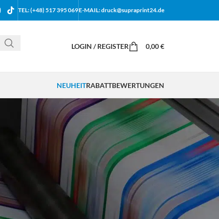
TEL: (+48) 517 395 069
E-MAIL: druck@supraprint24.de
LOGIN / REGISTER
0,00
€
NEUHEIT
RABATT
BEWERTUNGEN
18
24