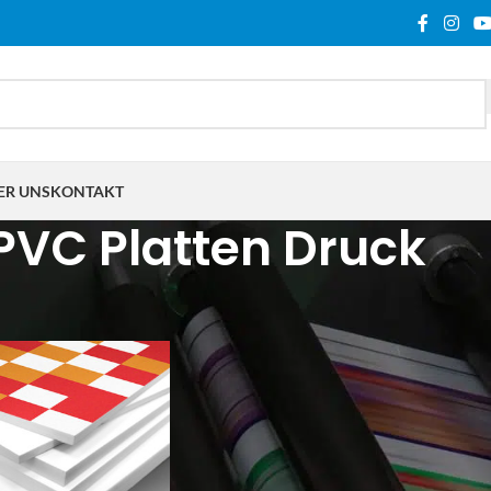
ER UNS
KONTAKT
PVC Platten Druck
lagwortet mit „PVC Platten Druck“
Show
9
12