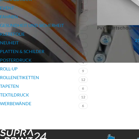
17
EVENT
26
FAHNEN
7
GESUNDHEIT UND SICHERHEIT
PVC Hartschaump
3
KLEBEFOLIE
12
21
NEUHEIT
12
PLATTEN & SCHILDER
6
POSTERDRUCK
4
ROLL-UP
9
ROLLENETIKETTEN
12
TAPETEN
6
TEXTILDRUCK
12
WERBEWÄNDE
6