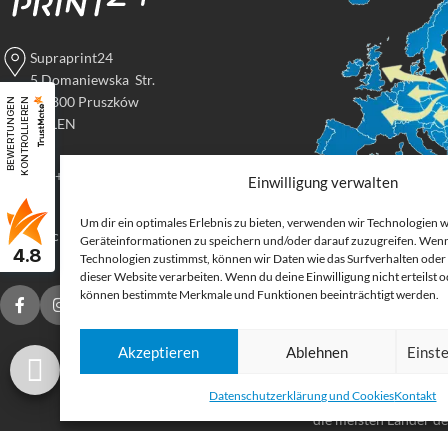
Supraprint24
5 Domaniewska Str.
05-800 Pruszków
B
E
W
E
R
T
U
N
G
E
N
K
O
N
T
R
O
L
L
I
E
R
E
N
POLEN
Tel: +48 517 395 069
Einwilligung verwalten
Um dir ein optimales Erlebnis zu bieten, verwenden wir Technologien 
Digital
druck@supraprint24.de
Geräteinformationen zu speichern und/oder darauf zuzugreifen. Wenn
4.8
Großforma
Technologien zustimmst, können wir Daten wie das Surfverhalten oder 
dieser Website verarbeiten. Wenn du deine Einwilligung nicht erteilst 
können bestimmte Merkmale und Funktionen beeinträchtigt werden.
Bestellen Sie gedruck
für Ihr Unternehmen.
Akzeptieren
Ablehnen
Einst
Stoffe, Folien, Fahnen
Etiketten und Aufkleb
Datenschutzerklärung und Cookies
Kontakt
Druckprodukte Deuts
die meisten Länder d