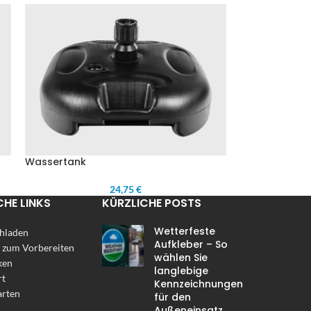
Wassertank
24,75 €
CHE LINKS
KÜRZLICHE POSTS
Wetterfeste
hladen
Aufkleber – So
 zum Vorbereiten
wählen Sie
ken
langlebige
rt
Kennzeichnungen
arten
für den
Außeneinsatz