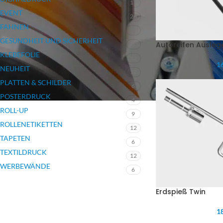
17
EVENT
26
FAHNEN
7
GESUNDHEIT UND SICHERHEIT
Autoreifen Ausleg
3
KLEBEFOLIE
12
16
NEUHEIT
12
PLATTEN & SCHILDER
6
POSTERDRUCK
4
ROLL-UP
9
ROLLENETIKETTEN
12
TAPETEN
6
TEXTILDRUCK
12
WERBEWÄNDE
6
Erdspieß Twin
18