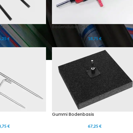
er
Bodendübel Drill
,25 €
18,75 €
Gummi Bodenbasis
,75 €
67,25 €