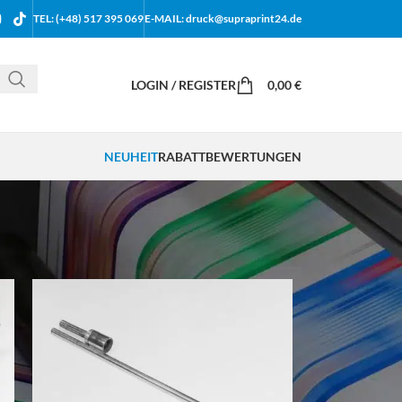
TEL: (+48) 517 395 069
E-MAIL: druck@supraprint24.de
LOGIN / REGISTER
0,00
€
NEUHEIT
RABATT
BEWERTUNGEN
18
24