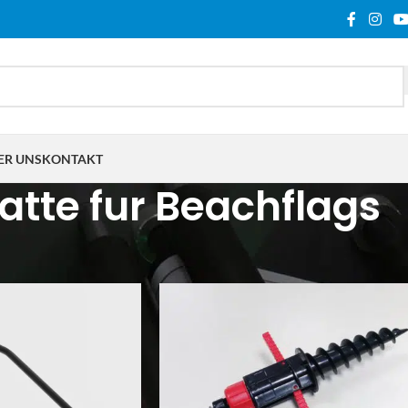
ER UNS
KONTAKT
latte fur Beachflags
lagwortet mit „Platte fur Beachflags“
Show
9
12