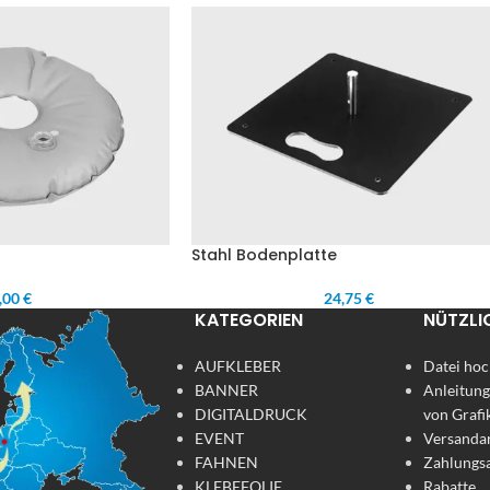
Stahl Bodenplatte
,00 €
24,75 €
KATEGORIEN
NÜTZLI
AUFKLEBER
Datei hoc
BANNER
Anleitung
DIGITALDRUCK
von Grafi
EVENT
Versanda
FAHNEN
Zahlungs
KLEBEFOLIE
Rabatte