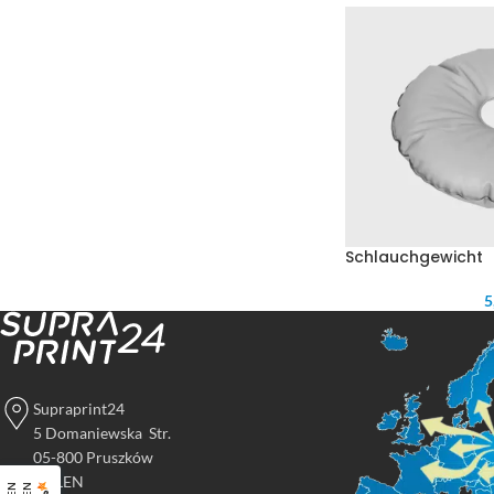
Schlauchgewicht
5
Supraprint24
5 Domaniewska Str.
05-800 Pruszków
POLEN