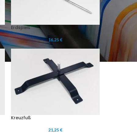
Erdspieß
16,25 €
Kreuzfuß
21,25 €