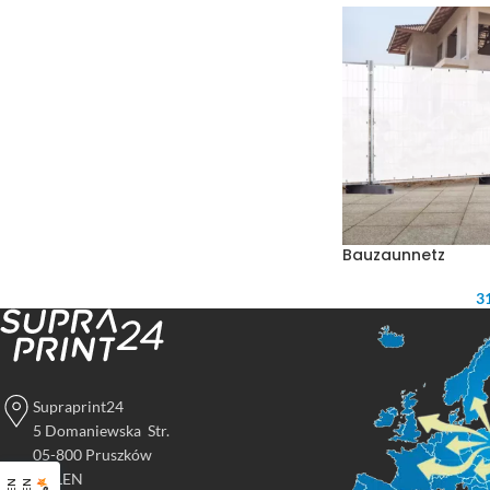
Bauzaunnetz
31
Supraprint24
5 Domaniewska Str.
05-800 Pruszków
POLEN