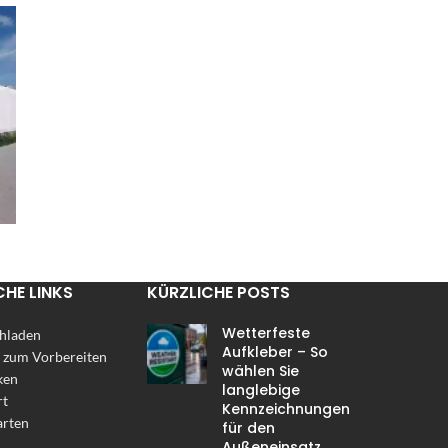
CHE LINKS
KÜRZLICHE POSTS
Wetterfeste
hladen
Aufkleber – So
 zum Vorbereiten
wählen Sie
ken
langlebige
rt
Kennzeichnungen
arten
für den
Außeneinsatz