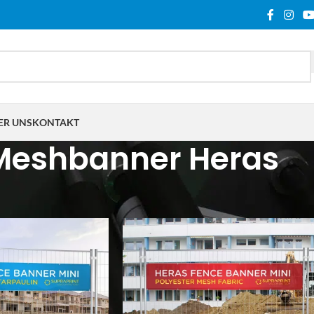
ER UNS
KONTAKT
Meshbanner Heras
hlagwortet mit „Meshbanner Heras“
Show
9
12