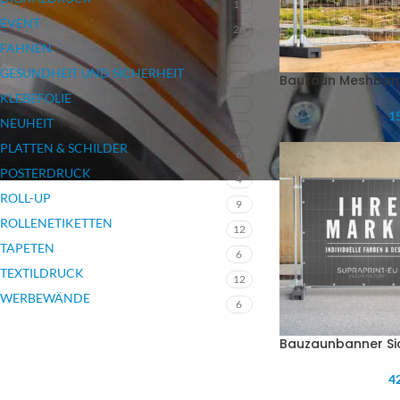
17
EVENT
26
FAHNEN
7
GESUNDHEIT UND SICHERHEIT
Bauzaun Meshbann
3
KLEBEFOLIE
12
15
NEUHEIT
12
PLATTEN & SCHILDER
6
POSTERDRUCK
4
ROLL-UP
9
ROLLENETIKETTEN
12
TAPETEN
6
TEXTILDRUCK
12
WERBEWÄNDE
6
Bauzaunbanner Si
42