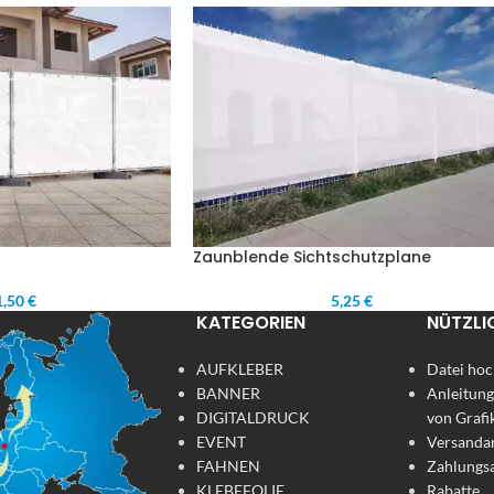
Zaunblende Sichtschutzplane
,50 €
5,25 €
KATEGORIEN
NÜTZLI
AUFKLEBER
Datei hoc
BANNER
Anleitung
DIGITALDRUCK
von Grafi
EVENT
Versanda
FAHNEN
Zahlungs
KLEBEFOLIE
Rabatte