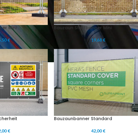
er Mini
Bauzaun Stoffbanner Mini
,50 €
19,68 €
cherheit
Bauzaunbanner Standard
,00 €
42,00 €