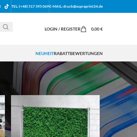
TEL: (+48) 517 395 069
E-MAIL: druck@supraprint24.de
LOGIN / REGISTER
0,00
€
NEUHEIT
RABATT
BEWERTUNGEN
18
24