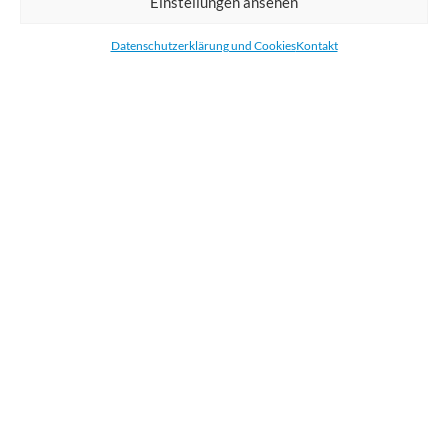
Einstellungen ansehen
Bestellen Sie gedruckte Werbemittel online für Ihr Unternehmen. Wir
drucken: Banner, Stoffe, Folien, Fahnen, Strandfahnen, Poster, Etiketten
Datenschutzerklärung und Cookies
Kontakt
und Aufkleber. Wir liefern unsere Druckprodukte Deutschland,
Österreich und die meisten Länder der Europäischen Union.
KATEGORIEN
NÜTZLICHE LINKS
KÜRZLICHE POSTS
BEWERTEN SIE UNS AUF GOOGLE