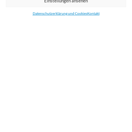
Einstellungen ansehen
Bestellen Sie gedruckte Werbemittel online für Ihr Unternehmen. Wir
drucken: Banner, Stoffe, Folien, Fahnen, Strandfahnen, Poster, Etiketten
Datenschutzerklärung und Cookies
Kontakt
und Aufkleber. Wir liefern unsere Druckprodukte Deutschland,
Österreich und die meisten Länder der Europäischen Union.
KATEGORIEN
NÜTZLICHE LINKS
KÜRZLICHE POSTS
BEWERTEN SIE UNS AUF GOOGLE