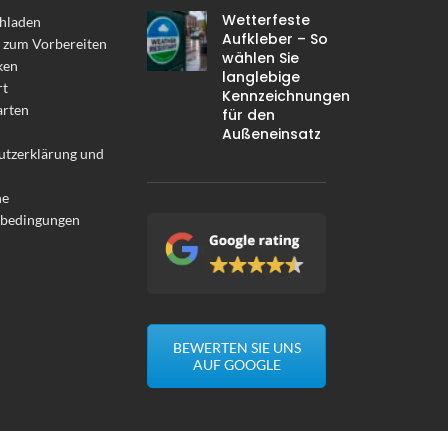
Wetterfeste
hladen
Aufkleber – So
 zum Vorbereiten
wählen Sie
ken
langlebige
rt
Kennzeichnungen
arten
für den
Außeneinsatz
utzerklärung und
ne
sbedingungen
BEWERTEN SIE UNS
AUF GOOGLE