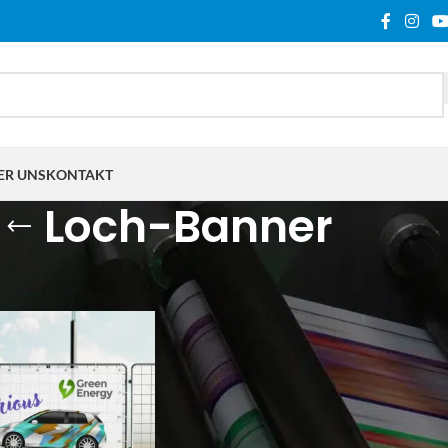
ER UNS
KONTAKT
Loch-Banner
lagwortet mit „Loch-Banner“
Show
9
12