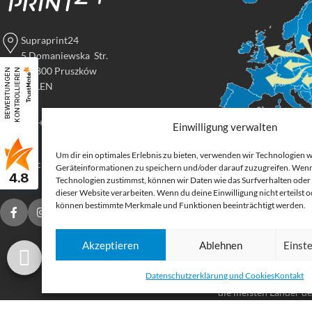
Supraprint24
5 Domaniewska Str.
05-800 Pruszków
B
E
W
E
R
T
U
N
G
E
N
K
O
N
T
R
O
L
L
I
E
R
E
N
POLEN
Tel: +48 517 395 069
Einwilligung verwalten
Um dir ein optimales Erlebnis zu bieten, verwenden wir Technologien 
Digital
druck@supraprint24.de
Geräteinformationen zu speichern und/oder darauf zuzugreifen. Wenn
4.8
Großforma
Technologien zustimmst, können wir Daten wie das Surfverhalten oder 
dieser Website verarbeiten. Wenn du deine Einwilligung nicht erteilst 
können bestimmte Merkmale und Funktionen beeinträchtigt werden.
Bestellen Sie gedruck
für Ihr Unternehmen.
Akzeptieren
Ablehnen
Einst
Stoffe, Folien, Fahnen
Etiketten und Aufkleb
Datenschutzerklärung und Cookies
Kontakt
Druckprodukte Deuts
die meisten Länder d