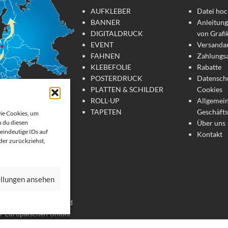
AUFKLEBER
Datei hoc
BANNER
Anleitung
DIGITALDRUCK
von Grafi
EVENT
Versanda
FAHNEN
Zahlungs
KLEBEFOLIE
Rabatte
POSTERDRUCK
Datensch
PLATTEN & SCHILDER
Cookies
ROLL-UP
Allgemei
TAPETEN
Geschäft
wie Cookies, um
Über uns
 du diesen
tdruck
eindeutige IDs auf
Kontakt
oder zurückziehst,
te Werbemittel online
 Wir drucken: Banner,
ellungen ansehen
, Strandfahnen, Poster,
er. Wir liefern unsere
chland, Österreich und
er Europäischen Union.