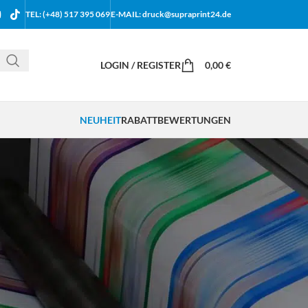
TEL: (+48) 517 395 069
E-MAIL: druck@supraprint24.de
LOGIN / REGISTER
0,00
€
NEUHEIT
RABATT
BEWERTUNGEN
18
24