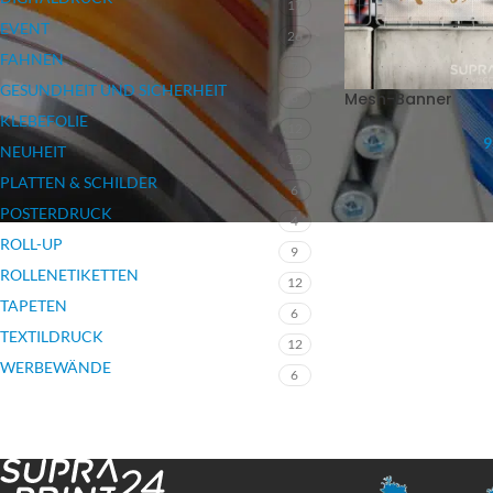
17
EVENT
26
FAHNEN
7
GESUNDHEIT UND SICHERHEIT
Mesh-Banner
3
KLEBEFOLIE
12
9
NEUHEIT
12
PLATTEN & SCHILDER
6
POSTERDRUCK
4
ROLL-UP
9
ROLLENETIKETTEN
12
TAPETEN
6
TEXTILDRUCK
12
WERBEWÄNDE
6