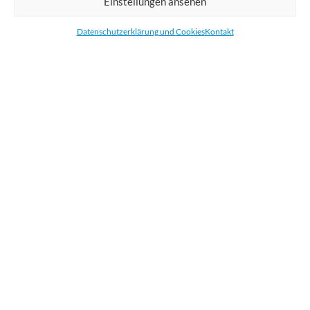
Einstellungen ansehen
Bestellen Sie gedruckte Werbemittel online für Ihr Unternehmen. Wir
drucken: Banner, Stoffe, Folien, Fahnen, Strandfahnen, Poster, Etiketten
Datenschutzerklärung und Cookies
Kontakt
und Aufkleber. Wir liefern unsere Druckprodukte Deutschland,
Österreich und die meisten Länder der Europäischen Union.
KATEGORIEN
NÜTZLICHE LINKS
KÜRZLICHE POSTS
BEWERTEN SIE UNS AUF GOOGLE