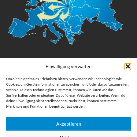
Digital Großformatdruck
Einwilligung verwalten
Bestellen Sie gedruckte Werbemittel online für Ihr Unternehmen. Wir
Um dir ein optimales Erlebnis zu bieten, verwenden wir Technologien wie
drucken: Banner, Stoffe, Folien, Fahnen, Strandfahnen, Poster, Etiketten
Cookies, um Geräteinformationen zu speichern und/oder darauf zuzugreifen.
und Aufkleber. Wir liefern unsere Druckprodukte Deutschland,
Wenn du diesen Technologien zustimmst, können wir Daten wie das
Surfverhalten oder eindeutige IDs auf dieser Website verarbeiten. Wenn du
Österreich und die meisten Länder der Europäischen Union.
deine Einwilligung nicht erteilst oder zurückziehst, können bestimmte
Merkmale und Funktionen beeinträchtigt werden.
KATEGORIEN
NÜTZLICHE LINKS
Akzeptieren
KÜRZLICHE POSTS