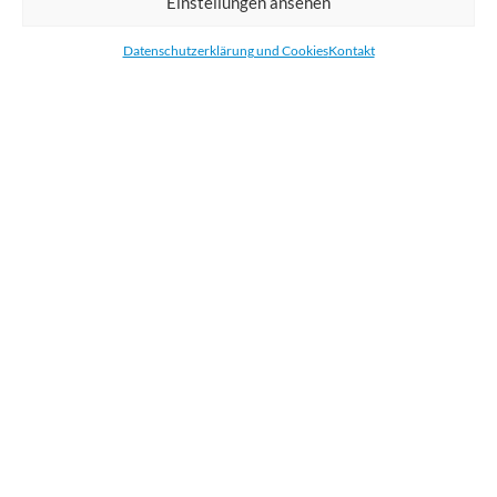
Einstellungen ansehen
Bestellen Sie gedruckte Werbemittel online für Ihr Unternehmen. Wir
drucken: Banner, Stoffe, Folien, Fahnen, Strandfahnen, Poster, Etiketten
Datenschutzerklärung und Cookies
Kontakt
und Aufkleber. Wir liefern unsere Druckprodukte Deutschland,
Österreich und die meisten Länder der Europäischen Union.
KATEGORIEN
NÜTZLICHE LINKS
KÜRZLICHE POSTS
BEWERTEN SIE UNS AUF GOOGLE