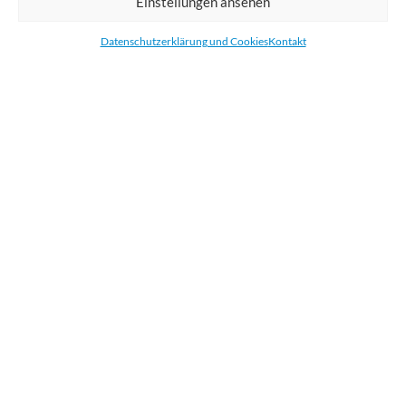
Einstellungen ansehen
Bestellen Sie gedruckte Werbemittel online für Ihr Unternehmen. Wir
drucken: Banner, Stoffe, Folien, Fahnen, Strandfahnen, Poster, Etiketten
Datenschutzerklärung und Cookies
Kontakt
und Aufkleber. Wir liefern unsere Druckprodukte Deutschland,
Österreich und die meisten Länder der Europäischen Union.
KATEGORIEN
NÜTZLICHE LINKS
KÜRZLICHE POSTS
BEWERTEN SIE UNS AUF GOOGLE