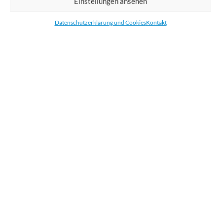
Einstellungen ansehen
Bestellen Sie gedruckte Werbemittel online für Ihr Unternehmen. Wir
drucken: Banner, Stoffe, Folien, Fahnen, Strandfahnen, Poster, Etiketten
Datenschutzerklärung und Cookies
Kontakt
und Aufkleber. Wir liefern unsere Druckprodukte Deutschland,
Österreich und die meisten Länder der Europäischen Union.
KATEGORIEN
NÜTZLICHE LINKS
KÜRZLICHE POSTS
BEWERTEN SIE UNS AUF GOOGLE