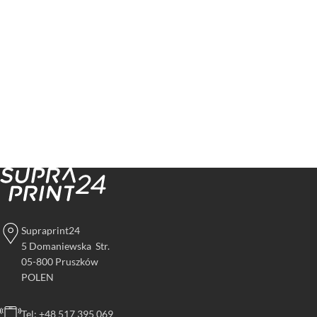
Supraprint24
5 Domaniewska Str.
05-800 Pruszków
POLEN
Tel: +48 517 395 069