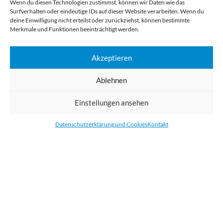
Wenn du diesen Technologien zustimmst, können wir Daten wie das
Surfverhalten oder eindeutige IDs auf dieser Website verarbeiten. Wenn du
deine Einwilligung nicht erteilst oder zurückziehst, können bestimmte
Digital Großformatdruck
Merkmale und Funktionen beeinträchtigt werden.
Bestellen Sie gedruckte Werbemittel online für Ihr Unternehmen. Wir
Akzeptieren
drucken: Banner, Stoffe, Folien, Fahnen, Strandfahnen, Poster, Etiketten
und Aufkleber. Wir liefern unsere Druckprodukte Deutschland,
Ablehnen
Österreich und die meisten Länder der Europäischen Union.
Einstellungen ansehen
KATEGORIEN
Datenschutzerklärung und Cookies
Kontakt
NÜTZLICHE LINKS
KÜRZLICHE POSTS