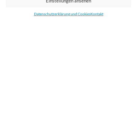
Einstellungen ansehen
Bestellen Sie gedruckte Werbemittel online für Ihr Unternehmen. Wir
drucken: Banner, Stoffe, Folien, Fahnen, Strandfahnen, Poster, Etiketten
Datenschutzerklärung und Cookies
Kontakt
und Aufkleber. Wir liefern unsere Druckprodukte Deutschland,
Österreich und die meisten Länder der Europäischen Union.
KATEGORIEN
NÜTZLICHE LINKS
KÜRZLICHE POSTS
BEWERTEN SIE UNS AUF GOOGLE