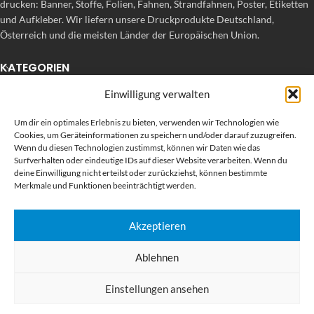
drucken: Banner, Stoffe, Folien, Fahnen, Strandfahnen, Poster, Etiketten
und Aufkleber. Wir liefern unsere Druckprodukte Deutschland,
Österreich und die meisten Länder der Europäischen Union.
KATEGORIEN
Einwilligung verwalten
NÜTZLICHE LINKS
Um dir ein optimales Erlebnis zu bieten, verwenden wir Technologien wie
KÜRZLICHE POSTS
Cookies, um Geräteinformationen zu speichern und/oder darauf zuzugreifen.
Wenn du diesen Technologien zustimmst, können wir Daten wie das
Surfverhalten oder eindeutige IDs auf dieser Website verarbeiten. Wenn du
deine Einwilligung nicht erteilst oder zurückziehst, können bestimmte
Merkmale und Funktionen beeinträchtigt werden.
Akzeptieren
Ablehnen
BEWERTEN SIE UNS AUF GOOGLE
Einstellungen ansehen