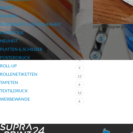
17
EVENT
26
FAHNEN
7
GESUNDHEIT UND SICHERHEIT
DISPA-Papierplatt
3
KLEBEFOLIE
12
20
NEUHEIT
12
PLATTEN & SCHILDER
6
POSTERDRUCK
4
ROLL-UP
9
ROLLENETIKETTEN
12
TAPETEN
6
TEXTILDRUCK
12
WERBEWÄNDE
6