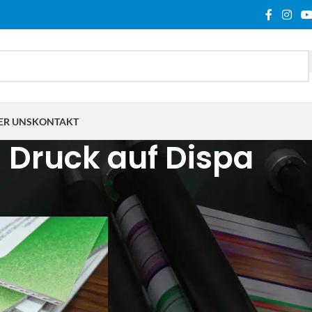
ER UNS
KONTAKT
Druck auf Dispa
lagwortet mit „Druck auf Dispa“
Show
9
12