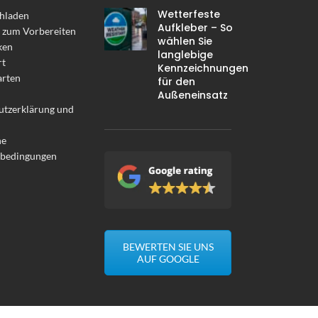
Wetterfeste
hladen
Aufkleber – So
 zum Vorbereiten
wählen Sie
ken
langlebige
rt
Kennzeichnungen
arten
für den
Außeneinsatz
utzerklärung und
ne
sbedingungen
BEWERTEN SIE UNS
AUF GOOGLE