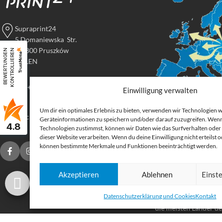
Supraprint24
5 Domaniewska Str.
05-800 Pruszków
B
E
W
E
R
T
U
N
G
E
N
K
O
N
T
R
O
L
L
I
E
R
E
N
POLEN
Tel: +48 517 395 069
Einwilligung verwalten
Um dir ein optimales Erlebnis zu bieten, verwenden wir Technologien 
Digital
druck@supraprint24.de
Geräteinformationen zu speichern und/oder darauf zuzugreifen. Wenn
4.8
Großforma
Technologien zustimmst, können wir Daten wie das Surfverhalten oder 
dieser Website verarbeiten. Wenn du deine Einwilligung nicht erteilst 
können bestimmte Merkmale und Funktionen beeinträchtigt werden.
Bestellen Sie gedruck
für Ihr Unternehmen.
Akzeptieren
Ablehnen
Einst
Stoffe, Folien, Fahnen
Etiketten und Aufkleb
Datenschutzerklärung und Cookies
Kontakt
Druckprodukte Deuts
die meisten Länder d