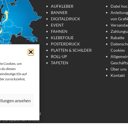
AUFKLEBER
Datei hoc
BANNER
Anleitung
DIGITALDRUCK
von Grafi
EVENT
Versanda
FAHNEN
Zahlungs
KLEBEFOLIE
Rabatte
POSTERDRUCK
Datensch
PLATTEN & SCHILDER
Cookies
ROLL-UP
Allgemei
TAPETEN
Geschäft
wie Cookies, um
Über uns
 du diesen
tdruck
eindeutige IDs auf
Kontakt
oder zurückziehst,
te Werbemittel online
 Wir drucken: Banner,
ellungen ansehen
, Strandfahnen, Poster,
er. Wir liefern unsere
chland, Österreich und
er Europäischen Union.