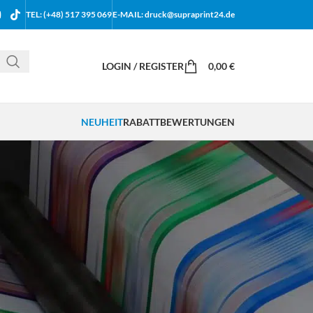
TEL: (+48) 517 395 069
E-MAIL: druck@supraprint24.de
LOGIN / REGISTER
0,00
€
NEUHEIT
RABATT
BEWERTUNGEN
18
24