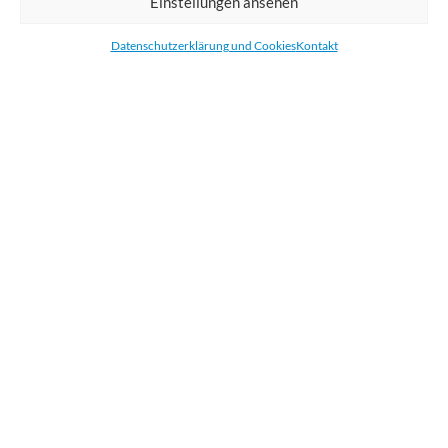
Einstellungen ansehen
Bestellen Sie gedruckte Werbemittel online für Ihr Unternehmen. Wir
drucken: Banner, Stoffe, Folien, Fahnen, Strandfahnen, Poster, Etiketten
Datenschutzerklärung und Cookies
Kontakt
und Aufkleber. Wir liefern unsere Druckprodukte Deutschland,
Österreich und die meisten Länder der Europäischen Union.
KATEGORIEN
NÜTZLICHE LINKS
KÜRZLICHE POSTS
BEWERTEN SIE UNS AUF GOOGLE