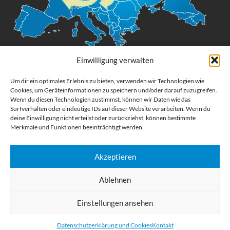
Einwilligung verwalten
Digital Großformatdruck
Um dir ein optimales Erlebnis zu bieten, verwenden wir Technologien wie
Cookies, um Geräteinformationen zu speichern und/oder darauf zuzugreifen.
Wenn du diesen Technologien zustimmst, können wir Daten wie das
Bestellen Sie gedruckte Werbemittel online für Ihr Unternehmen. Wir
Surfverhalten oder eindeutige IDs auf dieser Website verarbeiten. Wenn du
drucken: Banner, Stoffe, Folien, Fahnen, Strandfahnen, Poster, Etiketten
deine Einwilligung nicht erteilst oder zurückziehst, können bestimmte
und Aufkleber. Wir liefern unsere Druckprodukte Deutschland,
Merkmale und Funktionen beeinträchtigt werden.
Österreich und die meisten Länder der Europäischen Union.
Akzeptieren
KATEGORIEN
Ablehnen
NÜTZLICHE LINKS
KÜRZLICHE POSTS
Einstellungen ansehen
Datenschutzerklärung und Cookies
Kontakt