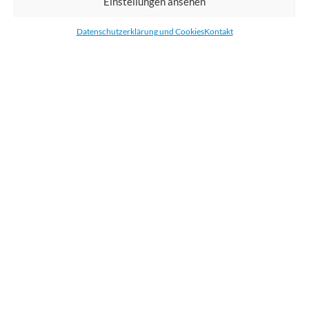
Einstellungen ansehen
Bestellen Sie gedruckte Werbemittel online für Ihr Unternehmen. Wir
drucken: Banner, Stoffe, Folien, Fahnen, Strandfahnen, Poster, Etiketten
Datenschutzerklärung und Cookies
Kontakt
und Aufkleber. Wir liefern unsere Druckprodukte Deutschland,
Österreich und die meisten Länder der Europäischen Union.
KATEGORIEN
NÜTZLICHE LINKS
KÜRZLICHE POSTS
BEWERTEN SIE UNS AUF GOOGLE