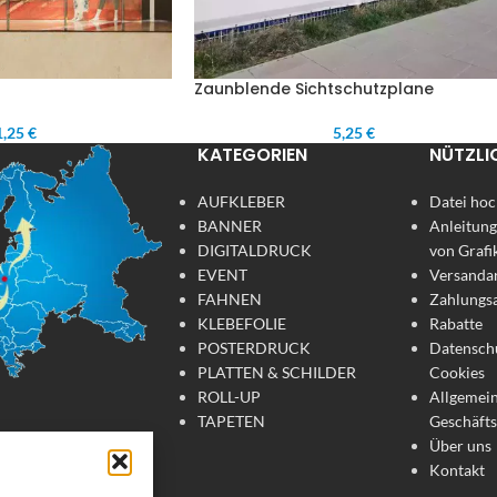
Zaunblende Sichtschutzplane
,25 €
5,25 €
KATEGORIEN
NÜTZLI
AUFKLEBER
Datei hoc
BANNER
Anleitung
DIGITALDRUCK
von Grafi
EVENT
Versanda
FAHNEN
Zahlungs
KLEBEFOLIE
Rabatte
POSTERDRUCK
Datensch
PLATTEN & SCHILDER
Cookies
ROLL-UP
Allgemei
TAPETEN
Geschäft
Über uns
tdruck
Kontakt