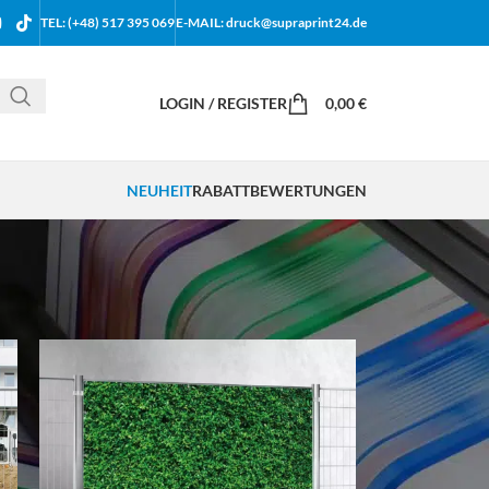
TEL: (+48) 517 395 069
E-MAIL: druck@supraprint24.de
LOGIN / REGISTER
0,00
€
NEUHEIT
RABATT
BEWERTUNGEN
18
24