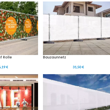
f Rolle
Bauzaunnetz
,19 €
31,50 €