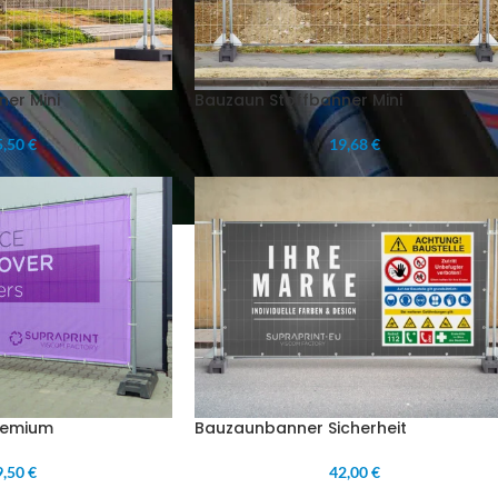
er Mini
Bauzaun Stoffbanner Mini
,50 €
19,68 €
Bauzaunbanner Sicherheit
remium
42,00 €
,50 €