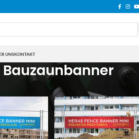
ER UNS
KONTAKT
Bauzaunbanner
hlagwortet mit „Bauzaunbanner“
Show
9
12