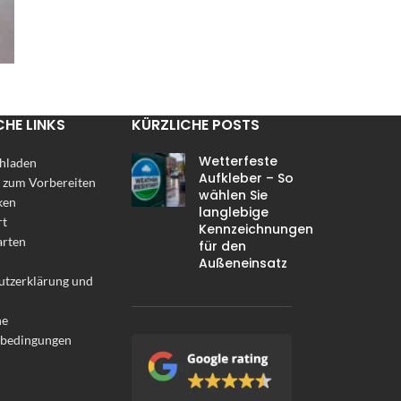
CHE LINKS
KÜRZLICHE POSTS
Wetterfeste
hladen
Aufkleber – So
 zum Vorbereiten
wählen Sie
ken
langlebige
rt
Kennzeichnungen
arten
für den
Außeneinsatz
utzerklärung und
ne
sbedingungen