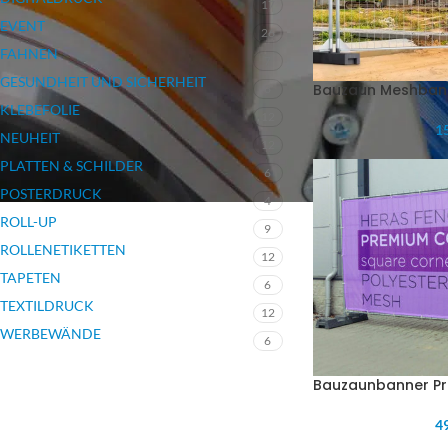
17
EVENT
26
FAHNEN
7
GESUNDHEIT UND SICHERHEIT
Bauzaun Meshbann
3
KLEBEFOLIE
12
15
NEUHEIT
12
PLATTEN & SCHILDER
6
POSTERDRUCK
4
ROLL-UP
9
ROLLENETIKETTEN
12
TAPETEN
6
TEXTILDRUCK
12
WERBEWÄNDE
6
Bauzaunbanner P
49