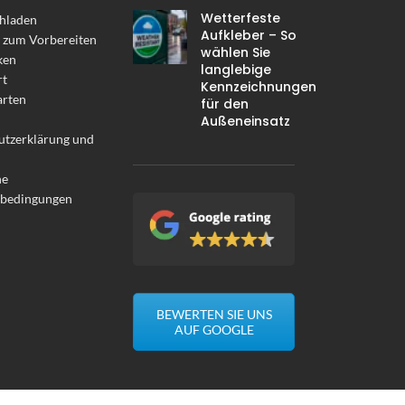
Wetterfeste
hladen
Aufkleber – So
 zum Vorbereiten
wählen Sie
ken
langlebige
rt
Kennzeichnungen
arten
für den
Außeneinsatz
utzerklärung und
ne
sbedingungen
BEWERTEN SIE UNS
AUF GOOGLE