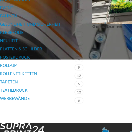
17
EVENT
26
FAHNEN
7
GESUNDHEIT UND SICHERHEIT
Gerüstbanner
3
KLEBEFOLIE
12
9
NEUHEIT
12
PLATTEN & SCHILDER
6
POSTERDRUCK
4
ROLL-UP
9
ROLLENETIKETTEN
12
TAPETEN
6
TEXTILDRUCK
12
WERBEWÄNDE
6