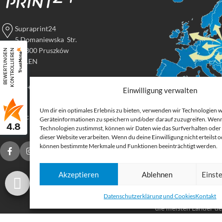
Supraprint24
5 Domaniewska Str.
05-800 Pruszków
B
E
W
E
R
T
U
N
G
E
N
K
O
N
T
R
O
L
L
I
E
R
E
N
POLEN
Tel: +48 517 395 069
Einwilligung verwalten
Um dir ein optimales Erlebnis zu bieten, verwenden wir Technologien 
Digital
druck@supraprint24.de
Geräteinformationen zu speichern und/oder darauf zuzugreifen. Wenn
4.8
Großforma
Technologien zustimmst, können wir Daten wie das Surfverhalten oder 
dieser Website verarbeiten. Wenn du deine Einwilligung nicht erteilst 
können bestimmte Merkmale und Funktionen beeinträchtigt werden.
Bestellen Sie gedruck
für Ihr Unternehmen.
Akzeptieren
Ablehnen
Einst
Stoffe, Folien, Fahnen
Etiketten und Aufkleb
Datenschutzerklärung und Cookies
Kontakt
Druckprodukte Deuts
die meisten Länder d