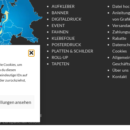
AUFKLEBER
Datei hoc
BANNER
Anleitung
DIGITALDRUCK
von Grafi
EVENT
Versanda
FAHNEN
Zahlungs
KLEBEFOLIE
Rabatte
POSTERDRUCK
Datensch
PLATTEN & SCHILDER
Cookies
ROLL-UP
Allgemei
TAPETEN
Geschäft
wie Cookies, um
Über uns
 du diesen
tdruck
eindeutige IDs auf
Kontakt
oder zurückziehst,
te Werbemittel online
 Wir drucken: Banner,
ellungen ansehen
, Strandfahnen, Poster,
er. Wir liefern unsere
chland, Österreich und
er Europäischen Union.