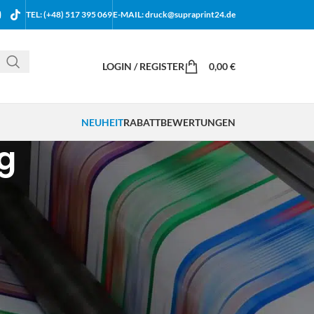
TEL: (+48) 517 395 069
E-MAIL: druck@supraprint24.de
LOGIN / REGISTER
0,00
€
NEUHEIT
RABATT
BEWERTUNGEN
ng
18
24