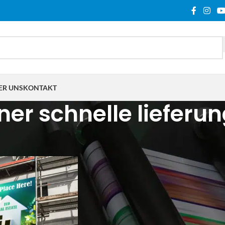
ER UNS
KONTAKT
er schnelle lieferu
lagwortet mit „banner schnelle lieferung“
Show
9
12