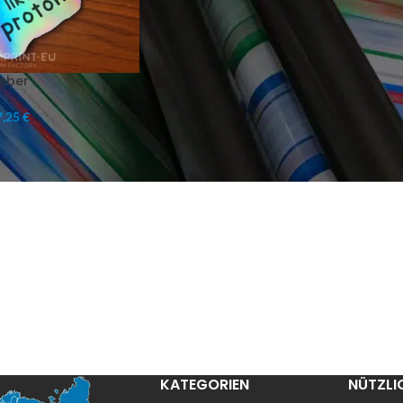
eber
,25 €
KATEGORIEN
NÜTZLI