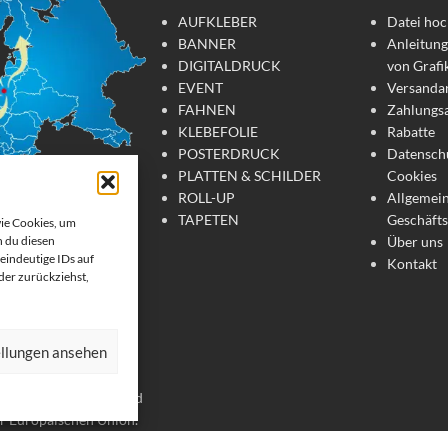
AUFKLEBER
Datei hoc
BANNER
Anleitung
DIGITALDRUCK
von Grafi
EVENT
Versanda
FAHNEN
Zahlungs
KLEBEFOLIE
Rabatte
POSTERDRUCK
Datensch
PLATTEN & SCHILDER
Cookies
ROLL-UP
Allgemei
TAPETEN
Geschäft
wie Cookies, um
Über uns
 du diesen
tdruck
eindeutige IDs auf
Kontakt
oder zurückziehst,
te Werbemittel online
 Wir drucken: Banner,
ellungen ansehen
, Strandfahnen, Poster,
er. Wir liefern unsere
chland, Österreich und
er Europäischen Union.