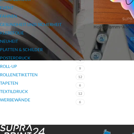
17
EVENT
26
FAHNEN
7
GESUNDHEIT UND SICHERHEIT
Hologramm-Aufkl
3
KLEBEFOLIE
12
37
NEUHEIT
12
PLATTEN & SCHILDER
6
POSTERDRUCK
4
ROLL-UP
9
ROLLENETIKETTEN
12
TAPETEN
6
TEXTILDRUCK
12
WERBEWÄNDE
6