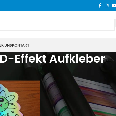
ER UNS
KONTAKT
D-Effekt Aufkleber
lagwortet mit „3D-Effekt Aufkleber“
Show
9
12