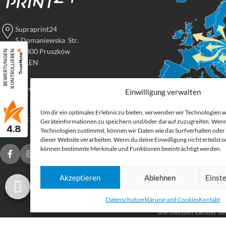
Supraprint24
5 Domaniewska Str.
05-800 Pruszków
B
E
W
E
R
T
U
N
G
E
N
K
O
N
T
R
O
L
L
I
E
R
E
N
POLEN
Tel: +48 517 395 069
Einwilligung verwalten
Um dir ein optimales Erlebnis zu bieten, verwenden wir Technologien 
Digital
druck@supraprint24.de
Geräteinformationen zu speichern und/oder darauf zuzugreifen. Wenn
4.8
Großforma
Technologien zustimmst, können wir Daten wie das Surfverhalten oder 
dieser Website verarbeiten. Wenn du deine Einwilligung nicht erteilst 
können bestimmte Merkmale und Funktionen beeinträchtigt werden.
Bestellen Sie gedruck
für Ihr Unternehmen.
Akzeptieren
Ablehnen
Einst
Stoffe, Folien, Fahnen
Etiketten und Aufkleb
Datenschutzerklärung und Cookies
Kontakt
Druckprodukte Deuts
die meisten Länder d