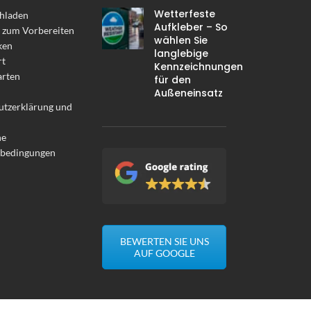
Wetterfeste
hladen
Aufkleber – So
 zum Vorbereiten
wählen Sie
ken
langlebige
rt
Kennzeichnungen
arten
für den
Außeneinsatz
utzerklärung und
ne
sbedingungen
BEWERTEN SIE UNS
AUF GOOGLE