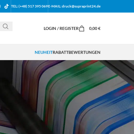
TEL: (+48) 517 395 069
E-MAIL: druck@supraprint24.de
LOGIN / REGISTER
0,00
€
NEUHEIT
RABATT
BEWERTUNGEN
18
24