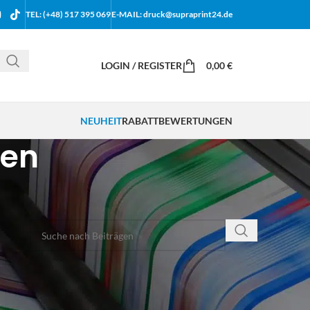
TEL: (+48) 517 395 069
E-MAIL: druck@supraprint24.de
LOGIN / REGISTER
0,00
€
NEUHEIT
RABATT
BEWERTUNGEN
ten
IM BLOG SUCHEN
KATEGORIEN