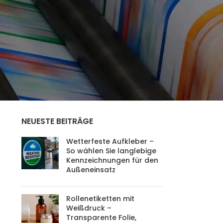
AUSSENWERBUNG
(2)
DIGITAL DRUCKEREI
(8)
DRUCKTECHNOLOGIEN
(2)
EVENTWERBUNG
(4)
NÜTZLICHE TIPPS
(3)
WERBEGEGENSTÄNDE
(2)
WERBESYSTEME
(1)
NEUESTE BEITRÄGE
Wetterfeste Aufkleber –
So wählen Sie langlebige
Kennzeichnungen für den
Außeneinsatz
Rollenetiketten mit
Weißdruck –
Transparente Folie,