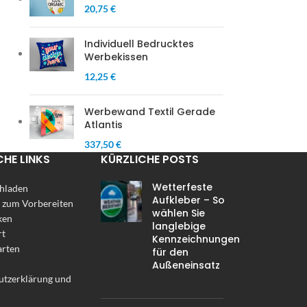
20,75 €
Individuell Bedrucktes
Werbekissen
12,25 €
Werbewand Textil Gerade
Atlantis
337,50 €
CHE LINKS
KÜRZLICHE POSTS
Wetterfeste
hladen
Aufkleber – So
 zum Vorbereiten
wählen Sie
ken
langlebige
rt
Kennzeichnungen
arten
für den
Außeneinsatz
utzerklärung und