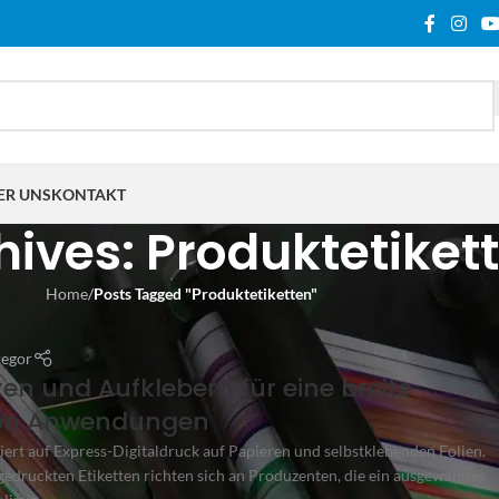
ER UNS
KONTAKT
hives: Produktetiket
Home
/
Posts Tagged "Produktetiketten"
regor
tten und Aufklebern für eine breite
von Anwendungen
siert auf Express-Digitaldruck auf Papieren und selbstklebenden Folien.
gedruckten Etiketten richten sich an Produzenten, die ein ausgewähltes