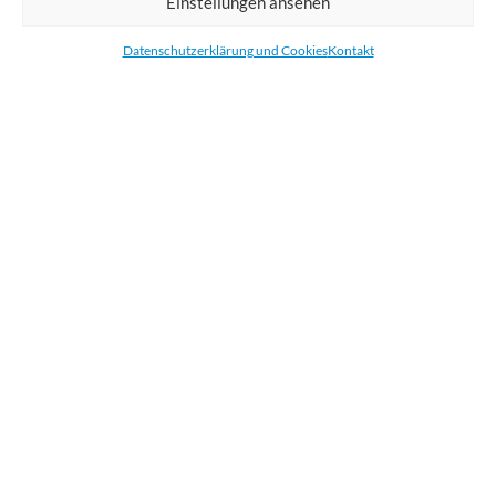
Einstellungen ansehen
Bestellen Sie gedruckte Werbemittel online für Ihr Unternehmen. Wir
drucken: Banner, Stoffe, Folien, Fahnen, Strandfahnen, Poster, Etiketten
Datenschutzerklärung und Cookies
Kontakt
und Aufkleber. Wir liefern unsere Druckprodukte Deutschland,
Österreich und die meisten Länder der Europäischen Union.
KATEGORIEN
NÜTZLICHE LINKS
KÜRZLICHE POSTS
BEWERTEN SIE UNS AUF GOOGLE