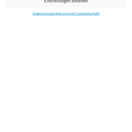
Einstellungen ansehen
Bestellen Sie gedruckte Werbemittel online für Ihr Unternehmen. Wir
drucken: Banner, Stoffe, Folien, Fahnen, Strandfahnen, Poster, Etiketten
Datenschutzerklärung und Cookies
Kontakt
und Aufkleber. Wir liefern unsere Druckprodukte Deutschland,
Österreich und die meisten Länder der Europäischen Union.
KATEGORIEN
NÜTZLICHE LINKS
KÜRZLICHE POSTS
BEWERTEN SIE UNS AUF GOOGLE