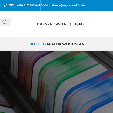
TEL: (+48) 517 395 069
E-MAIL: druck@supraprint24.de
LOGIN / REGISTER
0,00
€
NEUHEIT
RABATT
BEWERTUNGEN
18
24