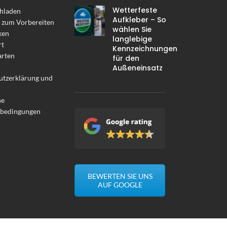
Wetterfeste
hladen
Aufkleber – So
 zum Vorbereiten
wählen Sie
ken
langlebige
rt
Kennzeichnungen
arten
für den
Außeneinsatz
utzerklärung und
ne
sbedingungen
BEWERTEN SIE UNS
AUF GOOGLE