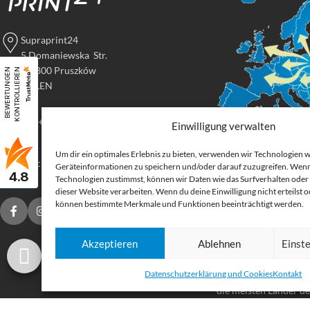
Supraprint24
5 Domaniewska Str.
05-800 Pruszków
B
E
W
E
R
T
U
N
G
E
N
K
O
N
T
R
O
L
L
I
E
R
E
N
POLEN
Tel: +48 517 395 069
Einwilligung verwalten
Um dir ein optimales Erlebnis zu bieten, verwenden wir Technologien 
Digital
druck@supraprint24.de
Geräteinformationen zu speichern und/oder darauf zuzugreifen. Wenn
4.8
Großforma
Technologien zustimmst, können wir Daten wie das Surfverhalten oder 
dieser Website verarbeiten. Wenn du deine Einwilligung nicht erteilst 
können bestimmte Merkmale und Funktionen beeinträchtigt werden.
Bestellen Sie gedruck
für Ihr Unternehmen.
Akzeptieren
Ablehnen
Einst
Stoffe, Folien, Fahnen
Etiketten und Aufkleb
Datenschutzerklärung und Cookies
Kontakt
Druckprodukte Deuts
die meisten Länder d