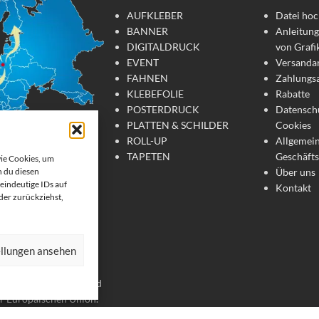
AUFKLEBER
Datei hoc
BANNER
Anleitung
DIGITALDRUCK
von Grafi
EVENT
Versanda
FAHNEN
Zahlungs
KLEBEFOLIE
Rabatte
POSTERDRUCK
Datensch
PLATTEN & SCHILDER
Cookies
ROLL-UP
Allgemei
TAPETEN
Geschäft
wie Cookies, um
Über uns
 du diesen
tdruck
eindeutige IDs auf
Kontakt
oder zurückziehst,
te Werbemittel online
 Wir drucken: Banner,
ellungen ansehen
, Strandfahnen, Poster,
er. Wir liefern unsere
chland, Österreich und
er Europäischen Union.