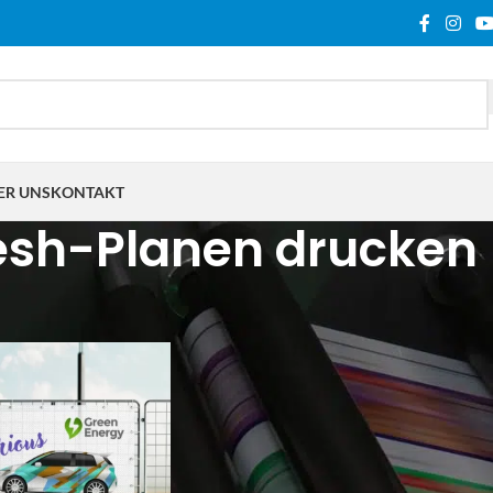
ER UNS
KONTAKT
sh-Planen drucken
hlagwortet mit „Mesh-Planen drucken“
Show
9
12