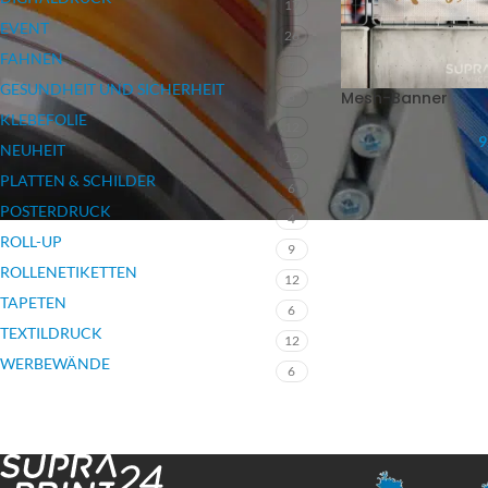
17
EVENT
26
FAHNEN
7
GESUNDHEIT UND SICHERHEIT
Mesh-Banner
3
KLEBEFOLIE
12
9
NEUHEIT
12
PLATTEN & SCHILDER
6
POSTERDRUCK
4
ROLL-UP
9
ROLLENETIKETTEN
12
TAPETEN
6
TEXTILDRUCK
12
WERBEWÄNDE
6