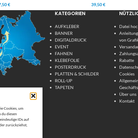
,50 €
39,50 €
KATEGORIEN
NÜTZLI
AUFKLEBER
Datei hoc
BANNER
Anleitung
DIGITALDRUCK
von Grafi
EVENT
Versanda
FAHNEN
Zahlungs
KLEBEFOLIE
Rabatte
POSTERDRUCK
Datensch
PLATTEN & SCHILDER
Cookies
ROLL-UP
Allgemei
TAPETEN
Geschäft
Über uns
tdruck
Kontakt
wie Cookies, um
 du diesen
te Werbemittel online
eindeutige IDs auf
 Wir drucken: Banner,
oder zurückziehst,
, Strandfahnen, Poster,
er. Wir liefern unsere