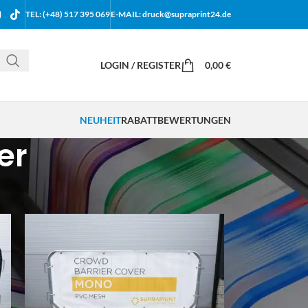
TEL: (+48) 517 395 069
E-MAIL: druck@supraprint24.de
LOGIN / REGISTER
0,00
€
NEUHEIT
RABATT
BEWERTUNGEN
er
18
24