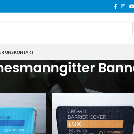
ER UNS
KONTAKT
esmanngitter Bann
hlagwortet mit „Mannesmanngitter Banner“
Show
9
12