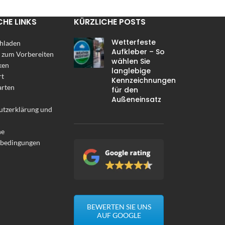
CHE LINKS
KÜRZLICHE POSTS
Wetterfeste
hladen
Aufkleber – So
 zum Vorbereiten
wählen Sie
ken
langlebige
rt
Kennzeichnungen
arten
für den
Außeneinsatz
utzerklärung und
ne
sbedingungen
BEWERTEN SIE UNS
AUF GOOGLE