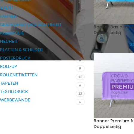
17
EVENT
26
FAHNEN
7
GESUNDHEIT UND SICHERHEIT
Banner Basic für A
3
Doppelseitig
KLEBEFOLIE
12
NEUHEIT
12
33
PLATTEN & SCHILDER
6
POSTERDRUCK
4
ROLL-UP
9
ROLLENETIKETTEN
12
TAPETEN
6
TEXTILDRUCK
12
WERBEWÄNDE
6
Banner Premium fü
Doppelseitig