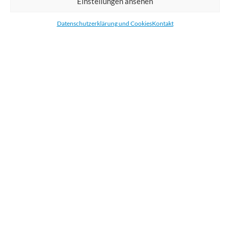
Einstellungen ansehen
Bestellen Sie gedruckte Werbemittel online für Ihr Unternehmen. Wir
drucken: Banner, Stoffe, Folien, Fahnen, Strandfahnen, Poster, Etiketten
Datenschutzerklärung und Cookies
Kontakt
und Aufkleber. Wir liefern unsere Druckprodukte Deutschland,
Österreich und die meisten Länder der Europäischen Union.
KATEGORIEN
NÜTZLICHE LINKS
KÜRZLICHE POSTS
BEWERTEN SIE UNS AUF GOOGLE