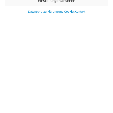
Einstellungen ansehen
Bestellen Sie gedruckte Werbemittel online für Ihr Unternehmen. Wir
drucken: Banner, Stoffe, Folien, Fahnen, Strandfahnen, Poster, Etiketten
Datenschutzerklärung und Cookies
Kontakt
und Aufkleber. Wir liefern unsere Druckprodukte Deutschland,
Österreich und die meisten Länder der Europäischen Union.
KATEGORIEN
NÜTZLICHE LINKS
KÜRZLICHE POSTS
BEWERTEN SIE UNS AUF GOOGLE